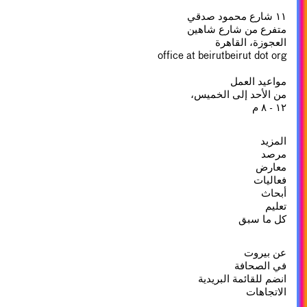
١١ شارع محمود صدقي
متفرع من شارع شاهين
العجوزة، القاهرة
office at beirutbeirut dot org
مواعيد العمل
من الأحد إلى الخميس،
١٢ - ٨ م
المزيد
مرصد
معارض
فعاليات
أبحاث
تعليم
كل ما سبق
عن بيروت
في الصحافة
انضم للقائمة البريدية
الاتجاهات