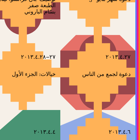
الطبعة صفر
بسّام الباروني
٢٧–٢٠١٣.٤.٢٨
٢٠١٣.٤.٢٧
دعوة لجمع من الناس
خيالات: الجزء الأول
٢٠١٣.٤.٤
٢٠١٣.٤.٦