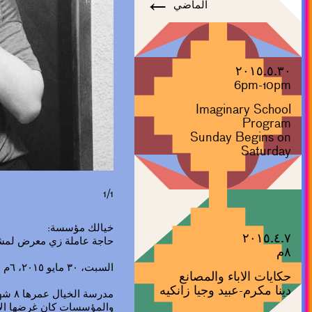
←
الماضي
٢٠١٥.٥.٣٠
6pm-10pm
Imaginary School
Program
Sunday Begins on
Saturday
1/1
خيالك مؤسسة:
٢٠١٥.٤.٧
حاجة عاملة زي معرض لمشا
٨م
السبت، ٣٠ مايو ٢٠١٥، ٦م
حكايات الاباء والمصانع
دينا مكرم-عبيد وجيا زانكيه
مدرسة
والمؤسسات كان غرضها الأ