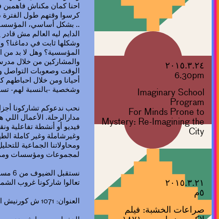
كرسوا وقتهم طول الفترة دي
.. بشكل أساسي، المؤسسات
الدايم ليه العالم مش قاد
وشكلها ثابت في دماغنا؟ و
المؤسسية؟ وهل لا بد من ا
والمشاركين من خلال مدرسة
٢٠١٥.٣.٢٤
الوقت وصعوبات التواصل وا
6.30pm
أحيانا ومن خلال احباطهم كم
وشخصية -بالنسبة لهم- تست
Imaginary School
Program
نحب ندعوكم تشاركونا أجزاء
For Minds Prone to
مدارالرحلة. الأعمال اللي 
Mystery: Re-Imagining the
فيديو أو أنشطة تفاعلية ون
City
وغيرشاملة وغير كاملة الطهي
ومحاولاتنا الجماعية للتحليل
لمجموعات ومؤسسات وممارس
نستقبل الضيوف من 6 مساءا ل 10 مساءا،
٢٠١٥.٣.٢١
تعالوا شاركونا غروب الش
٥م
العنوان: 1071 ش كورنيش النيل – جاردن سيتي – بجوار السفارة الايطالية.
صراعات الخشبة: فيلم