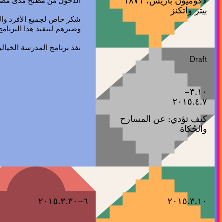
لاكوميون باريس، ١٨٧١
الدخول من مطبخ مدى مصرفي
بيتر واتكنز
شكر خاص لجميع الأفرد وا
وصبرهم لتنفيذ هذا البرنامج
نفذ برنامج المدرسة الخيال
Draft
٣.١٠–
٢٠١٥.٤.٧
كيف تؤدي: عن المسارح
والحُكاة
٦–٢٠١٥.٣.٣٠
٢٠١٥.٣.١٠