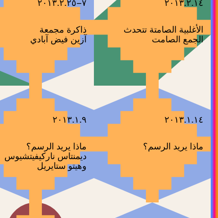
٧–٢٠١٣.٢.٢٥
٢٠١٣.٢.١٤
الأغلبية الصامتة تتحدث
ذاكرة مجمعة
الجمع الصامت
آزين فيض آبادي
٢٠١٣.١.٩
٢٠١٣.١.١٤
ماذا يريد الرسم؟
ماذا يريد الرسم؟
ديمنتاس ناركيفيتشيوس
وهيتو ستايريل