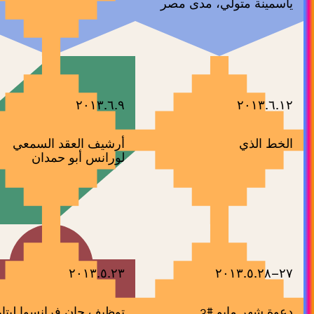
ياسمينة متولي، مدى مصر
٢٠١٣.٦.٩
٢٠١٣.٦.١٢
الخط الذي
أرشيف العقد السمعي
لورانس أبو حمدان
٢٠١٣.٥.٢٣
٢٧–٢٠١٣.٥.٢٨
دعوة شهر مايو #3
توظيف جان فرانسوا ليتار