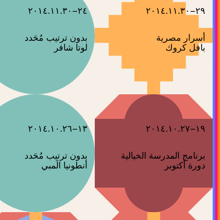
٢٤–٢٠١٤.١١.٣٠
٢٩–٢٠١٤.١١.٣٠
أسرار مصرية
بافل كروك
لوتا شافر
١٣–٢٠١٤.١٠.٢٦
١٩–٢٠١٤.١٠.٢٧
برنامج المدرسة الخيالية
دورة أكتوبر