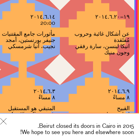
٢٠١٤.٦.١٤
١٩–٢٠١٤.٦.٢٠
20:00
عن أشكال غائبة وحروب
مأثورات جامع المقتنيات
مُفتَقدة
جنيفر بورنستين، أمجد
انيكا لينسن، سارة رفقي
نجيب، آنيا شرمسكي
وجون منيك
٢٠١٤.٦.٣
٢٠١٤.٦.٩
٨ مساءً
٨ مساءً
القبيح
المتبقي هو المستقبل
إريك بودولير
Aurélien Froment,
Laurent Montaron
Beirut closed its doors in Cairo in 2015.
We hope to see you here and elsewhere soon!