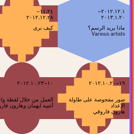
١١.٢٤–
٢٠١٢.١٢.١–
٢٠١٢.١٢.٢٨
٢٠١٣.١.٢٠
ماذا يريد الرسم؟
كيف نرى
Various artists
١٠–٢٠١٢.١٠.٢٣
١٩–٢٠١٢.١٠.٢٠
صور مفحوصة على طاولة
العمل من خلال لقطة وا
الإعداد
أنتييه ايهمان وهارون فار
هارون فاروقي