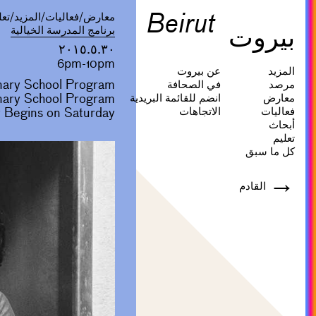
Beirut
معارض/فعاليات/المزيد/تعل
بيروت
برنامج المدرسة الخيالية
٢٠١٥.٥.٣٠
6pm-10pm
المزيد
عن بيروت
nary School Program
مرصد
في الصحافة
ginary School Program
معارض
انضم للقائمة البريدية
فعاليات
الاتجاهات
 Begins on Saturday
أبحاث
تعليم
كل ما سبق
→
القادم