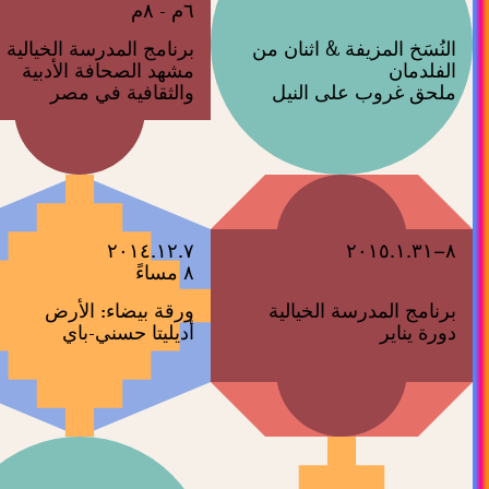
٦م - ٨م
النُسَخ المزيفة & اثنان من
برنامج المدرسة الخيالية
الفلدمان
مشهد الصحافة الأدبية
ملحق غروب على النيل
والثقافية في مصر
٢٠١٤.١٢.٧
٨–٢٠١٥.١.٣١
٨ مساءً
برنامج المدرسة الخيالية
ورقة بيضاء: الأرض
دورة يناير
أديليتا حسني-باي