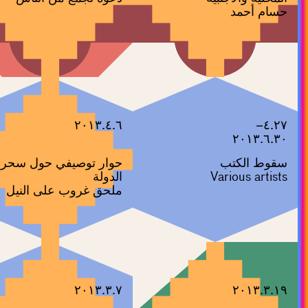
حسام أحمد
٢٠١٣.٤.٦
٤.٢٧–
٢٠١٣.٦.٣٠
سقوط الكتب
حوار توصيفي حول سحر
Various artists
الدولة
ملحق غروب على النيل
٢٠١٣.٣.٧
٢٠١٣.٣.١٩