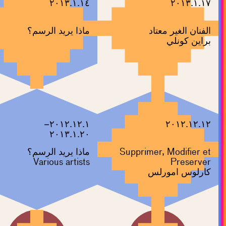
٢٠١٣.١.١٤
٢٠١٣.١.١٧
الفنان الغير معتاد
ماذا يريد الرسم؟
براين كونلي
٢٠١٢.١٢.١–
٢٠١٢.١٢.١٢
٢٠١٣.١.٢٠
Supprimer, Modifier et
ماذا يريد الرسم؟
Various artists
Preserver
كارلوس امورلس