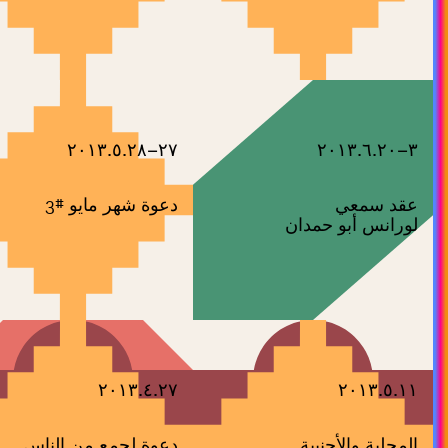
٢٧–٢٠١٣.٥.٢٨
٣–٢٠١٣.٦.٢٠
عقد سمعي
دعوة شهر مايو #3
لورانس أبو حمدان
٢٠١٣.٤.٢٧
٢٠١٣.٥.١١
المحلية والأجنبية
دعوة لجمع من الناس