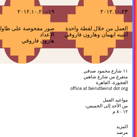
١٩–٢٠١٢.١٠.٢٠
٢٠١٢.١٠.٢٣
العمل من خلال لقطة واحدة
صور مفحوصة على طاول
أنتييه ايهمان وهارون فاروقي
الإعداد
هارون فاروقي
١١ شارع محمود صدقي
متفرع من شارع شاهين
العجوزة، القاهرة
office at beirutbeirut dot org
مواعيد العمل
من الأحد إلى الخميس،
١٢ - ٨ م
المزيد
مرصد