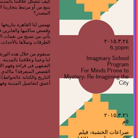
كيف تتشكل علاقتنا بالمدينة
ينبع من أو مرتبط بتجاربنا 
المصدر؟
تهمس لنا القاهرة بتاريخها
وقصص ساكنيها والعابرين فيها
يأتي من نسيج من نغمات ال
٢٠١٥.٣.٢٤
الطرقات وتملأها بالأحداث.
6.30pm
سنقوم من خلال هذه الورش
Imaginary School
لنا وعينا وعلاقتنا بالمدين
Program
الشفهي في قراءة وفهم الأ
For Minds Prone to
القصص المتفرقة؟ ماالذي تف
Mystery: Re-Imagining the
التاريخ والكتابة عالحوائ
City
أعمق لتفاصيل المدينة وفهم 
٢٠١٥.٣.٢١
٥م
صراعات الخشبة: فيلم