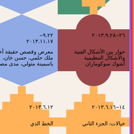
٩.٢٢–
٢٦–٢٠١٣.٩.٢٨
٢٠١٣.١١.١٧
حوار بين الأشكال الفنية
معرض وقصص حقيقة أخ
والأشكال التنظيمية
ملك حلمي، حسن خان،
أشوك سوكوماران
ياسمينة متولي، مدى مص
٢٠١٣.٦.١٢
١٤–٢٠١٣.٦.١٦
خيالات: الجزء الثاني
الخط الذي