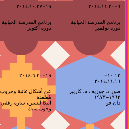
١٩–٢٠١٤.١٠.٢٧
٦–٢٠١٤.١١.٢٠
برنامج المدرسة الخيالية
برنامج المدرسة الخيالية
دورة نوفمبر
دورة أكتوبر
١٩–٢٠١٤.٦.٢٠
١٠.١٢–
٢٠١٤.١١.١٦
‫صور د. جوزيف م. كاريير
عن أشكال غائبة وحروب
١٩٦٢–١٩٧٣ ‬
مُفتَقدة
دان فو
انيكا لينسن، سارة رفقي
وجون منيك