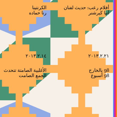
أفلام رعب: حديث لفنان
الكرنتينا
آنيا كيرشنر
رنا حماده
٢٠١٣.٢.١٤
٢٠١٣.٢.٢١
98 بالخارج
الأغلبية الصامتة تتحدث
98 أسبوع
الجمع الصامت