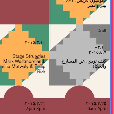
لاكوميون باريس، ١٨٧١
بيتر واتكنز
Draft
٢٠١٥.٣.١٠
٣.١٠–
٢٠١٥.٤.٧
Stage Struggles
كيف تؤدي: عن المسارح
Mark Westmoreland,
والحُكاة
smina Metwaly & Philip
Rizk
٢٠١٥.٢.٢١
٢٠١٥.٢.٢٥
2pm-4pm
11am-2pm