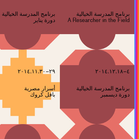
برنامج المدرسة الخيالية
برنامج المدرسة الخيالية
A Researcher in the Field
دورة يناير
٢٩–٢٠١٤.١١.٣٠
٤–٢٠١٤.١٢.١٨
برنامج المدرسة الخيالية
أسرار مصرية
دورة ديسمبر
بافل كروك