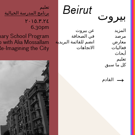
Beirut
تعليم
بيروت
برنامج المدرسة الخيالية
٢٠١٥.٣.٢٤
6.30pm
المزيد
عن بيروت
nary School Program
مرصد
في الصحافة
 with Alia Mossallam
معارض
انضم للقائمة البريدية
فعاليات
الاتجاهات
e-Imagining the City
أبحاث
تعليم
كل ما سبق
→
القادم