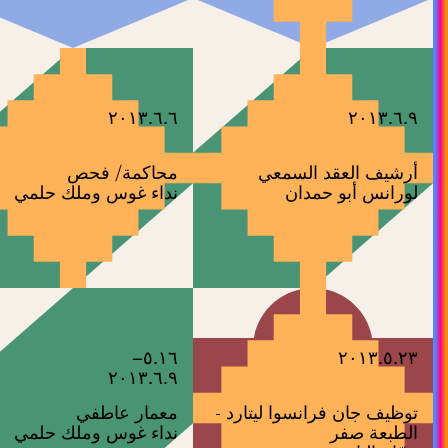
٢٠١٣.٦.٦
٢٠١٣.٦.٩
أرشيف العقد السمعي
محاكمة/ فحص
لورانس أبو حمدان
نداء غوس وملك حلمي
٥.١٦–
٢٠١٣.٥.٢٣
٢٠١٣.٦.٩
توظيف جان فرانسوا ليتارد -
معمار عاطفي
الطبعة صفر
نداء غوس وملك حلمي