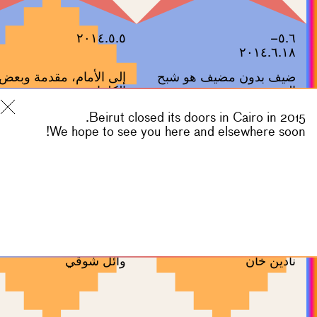
٢٠١٤.٥.٥
٥.٦–
٢٠١٤.٦.١٨
ضيف بدون مضيف هو شبح
إلى الأمام، مقدمة وبعض
المعرض
الكلمات
Beirut closed its doors in Cairo in 2015.
We hope to see you here and elsewhere soon!
٢٠١٤.٢.٨
٢٠١٤.٢.١٣
هرج ومرج
العرابة المدفونة
نادين خان
وائل شوقي