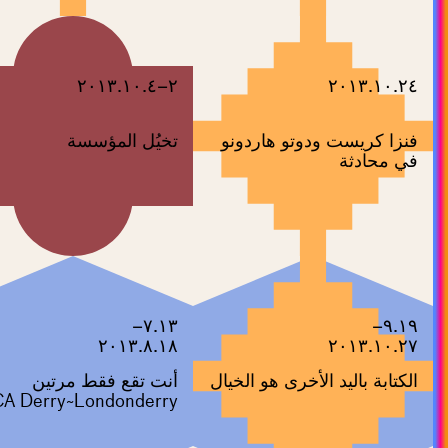
٢–٢٠١٣.١٠.٤
٢٠١٣.١٠.٢٤
فنزا كريست ودوتو هاردونو
تخيُل المؤسسة
في محادثة
٧.١٣–
٩.١٩–
٢٠١٣.٨.١٨
٢٠١٣.١٠.٢٧
الكتابة باليد الأخرى هو الخيال
أنت تقع فقط مرتين
A Derry~Londonderry