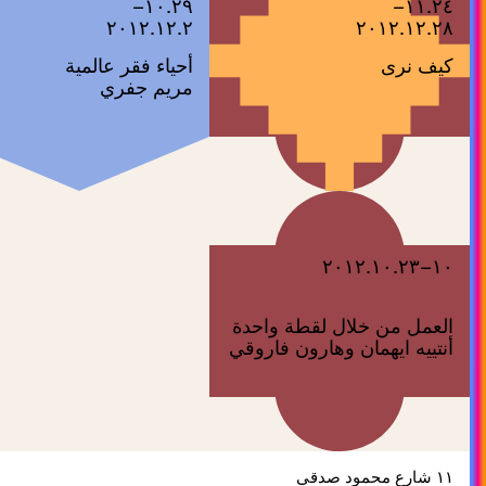
١٠.٢٩–
١١.٢٤–
٢٠١٢.١٢.٢
٢٠١٢.١٢.٢٨
كيف نرى
أحياء فقر عالمية
مريم جفري
١٠–٢٠١٢.١٠.٢٣
العمل من خلال لقطة واحدة
أنتييه ايهمان وهارون فاروقي
١١ شارع محمود صدقي