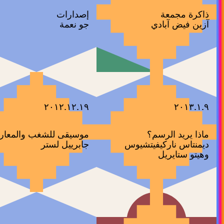
ذاكرة مجمعة
إصدارات
آزين فيض آبادي
جو نعمة
٢٠١٢.١٢.١٩
٢٠١٣.١.٩
ماذا يريد الرسم؟
موسيقى للشغب والمعار
ديمنتاس ناركيفيتشيوس
جابرييل لستر
وهيتو ستايريل