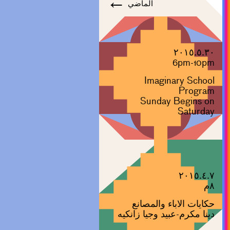
←
الماضي
٢٠١٥.٥.٣٠
6pm-10pm
Imaginary School
Program
Sunday Begins on
Saturday
٢٠١٥.٤.٧
٨م
حكايات الاباء والمصانع
دينا مكرم-عبيد وجيا زانكيه