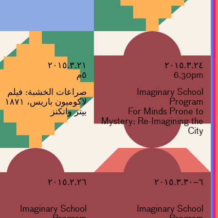
٢٠١٥.٣.٢١
٢٠١٥.٣.٢٤
6.30pm
٥م
Imaginary School
صراعات الخشبة: فيلم
Program
لاكوميون باريس، ١٨٧١
For Minds Prone to
بيتر واتكنز
Mystery: Re-Imagining the
City
٢٠١٥.٢.٢٦
٦–٢٠١٥.٣.٣٠
Imaginary School
Imaginary School