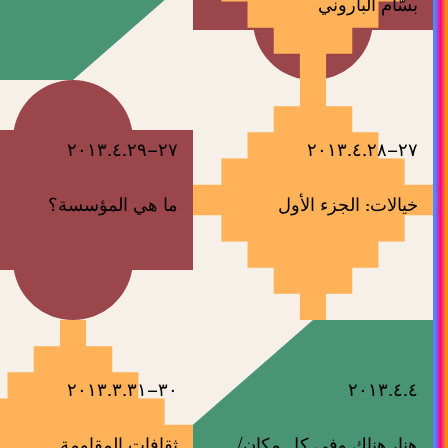
بسّام الباروني
٢٧–٢٠١٣.٤.٢٩
٢٧–٢٠١٣.٤.٢٨
خيالات: الجزء الأول
ما هي المؤسسة؟
٣٠–٢٠١٣.٣.٣١
٢٠١٣.٤.٤
هنا، هناك وفي كل مكان/
ثقافات المقاومة