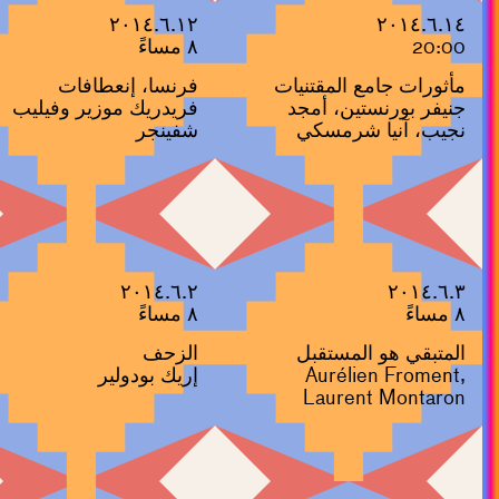
٢٠١٤.٦.١٢
٢٠١٤.٦.١٤
20:00
٨ مساءً
مأثورات جامع المقتنيات
فرنسا، إنعطافات
جنيفر بورنستين، أمجد
فريدريك موزير وفيليب
نجيب، آنيا شرمسكي
شفينجر
٢٠١٤.٦.٢
٢٠١٤.٦.٣
٨ مساءً
٨ مساءً
المتبقي هو المستقبل
الزحف
Aurélien Froment,
إريك بودولير
Laurent Montaron