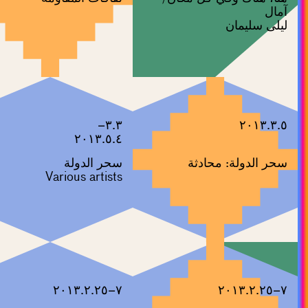
آمال
ليلى سليمان
٣.٣–
٢٠١٣.٣.٥
٢٠١٣.٥.٤
سحر الدولة: محادثة
سحر الدولة
Various artists
٧–٢٠١٣.٢.٢٥
٧–٢٠١٣.٢.٢٥