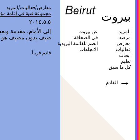
Beirut
معارض/فعاليات/المزيد
بيروت
مجموعة فنية في إقامة مؤق
٢٠١٤.٥.٥
إلى الأمام، مقدمة وبع
المزيد
عن بيروت
ضيف بدون مضيف هو 
مرصد
في الصحافة
معارض
انضم للقائمة البريدية
فعاليات
الاتجاهات
قادم قريباً
أبحاث
تعليم
كل ما سبق
→
القادم