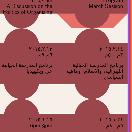
Program
Program
A Discussion on the
March Session
Politics of Organizing
٢٠١٥.٢.١٣
٢٠١٥.٢.١٤
٣م – ٥م
٦م-٩م
برنامج المدرسة الخيالية
برنامج المدرسة الخيالية
الليبرالية، والاسلام، وماهية
عن ويكيبيديا
السياسي
٢٠١٥.١.١٥
٢٠١٥.١.٣١
٦م - ٨م
6pm-9pm