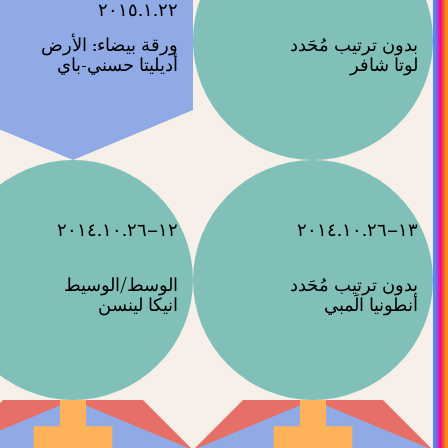
٢٠١٥.١.٢٢
ورقة بيضاء: الأرض
لوتا شافر
أديليتا حسني-باي
١٢–٢٠١٤.١٠.٢٦
١٣–٢٠١٤.١٠.٢٦
الوسط/الوسيط
انيكا لينسن