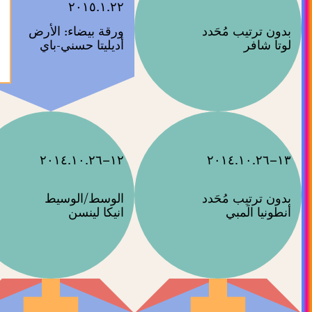
٢٠١٥.١.٢٢
ورقة بيضاء: الأرض
لوتا شافر
أديليتا حسني-باي
١٢–٢٠١٤.١٠.٢٦
١٣–٢٠١٤.١٠.٢٦
الوسط/الوسيط
انيكا لينسن