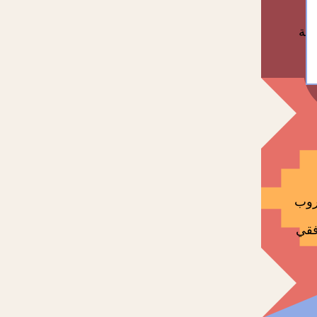
لية
روب
فقي