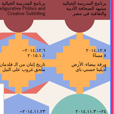
برنامج المدرسة الخيالية
برنامج المدرسة الخيالية
مشهد الصحافة الأدبية
efigurative Politics and
والثقافية في مصر
Creative Subtitling
٢٠١٤.١٢.٦–
٢٠١٤.١٢.٧
٨ مساءً
٢٠١٥.١.١
ورقة بيضاء: الأرض
تاريخ إثنان من الـ فلدمان
أديليتا حسني-باي
ملحق غروب على النيل
٢٠١٤.١١.٢٣–
٢٤–٢٠١٤.١١.٣٠