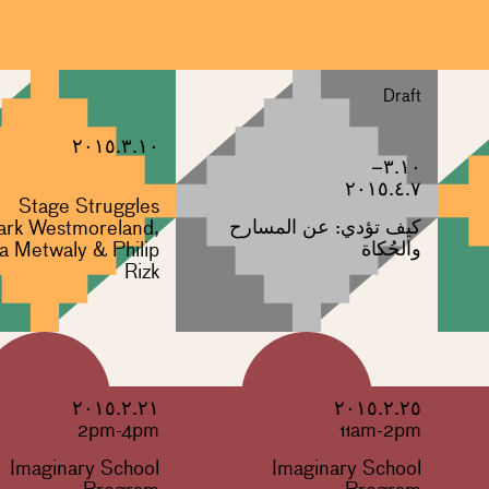
Draft
٢٠١٥.٣.١٠
٣.١٠–
٢٠١٥.٤.٧
Stage Struggles
كيف تؤدي: عن المسارح
rk Westmoreland,
والحُكاة
a Metwaly & Philip
Rizk
٢٠١٥.٢.٢١
٢٠١٥.٢.٢٥
2pm-4pm
11am-2pm
Imaginary School
Imaginary School