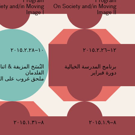
Program
Program
ety and/in Moving
On Society and/in Moving
Image I
Image II
١٠–٢٠١٥.٢.٢٨
١٢–٢٠١٥.٢.٢٦
برنامج المدرسة الخيالية
النُسَخ المزيفة & اثن
دورة فبراير
الفلدمان
ملحق غروب على الن
٨–٢٠١٥.١.٣١
٨–٢٠١٥.١.٩