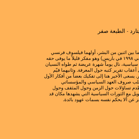
ارد - الطبعة صفر
 ما بين اثنين من البشر، أولهما فيلسوف فرنسي
(ولد ١٩٢٤ في فرساي وتوفي ١٩٩٨ في باريس) وهو مفكر قليلاً ما يوفى حقه
سياسية، نال يوماً شهرة عريضة ثم طواه النسيان
عقاب تقرير كتبه حول المعرفة. وثانيهما قيّم
يسعى الأخير هنا إلى تفكيك بعضاً من أفكار الأول
قلب صروف العهد السياسي والمؤسساتي
صطدم تساؤلات حول الزمن وحول المثقف وحول
ل مع الثورات السياسية التي يشهدها مكان قد
ز عن ألا يحكم نفسه بسمات عهود بائدة.