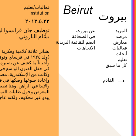
Beirut
فعاليات/تعليم
بيروت
Institution
٢٠١٣.٥.٢٣
توظيف جان فرانسوا ليت
المزيد
عن بيروت
بسّام الباروني
مرصد
في الصحافة
معارض
انضم للقائمة البريدية
فعاليات
الاتجاهات
بشائر علاقة كلامية وفكرية
أبحاث
تعليم
وأحياناً ما كشف عن بصيرة 
كل ما سبق
في حقل الفنون الواسع في أ
وكاتب من الإسكندرية، مصر. 
→
القادم
وإعادة صوغها وصكها في 
والإبداعي الراهن. وهنا ت
المعرض وحول طلبات التموي
يبدو غير محكوم، ولكنه عاج