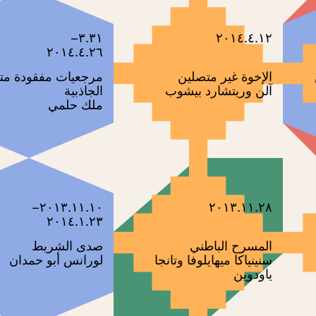
٣.٣١–
٢٠١٤.٤.١٢
٢٠١٤.٤.٢٦
الإخوة غير متصلين
مرجعيات مفقودة مت
آلن وريتشارد بيشوب
الجاذبية
ملك حلمي
٢٠١٣.١١.١٠–
٢٠١٣.١١.٢٨
٢٠١٤.١.٢٣
المسرح الباطني
صدى الشريط
سنينياكا ميهايلوفا وتانجا
لورانس أبو حمدان
ياودوين