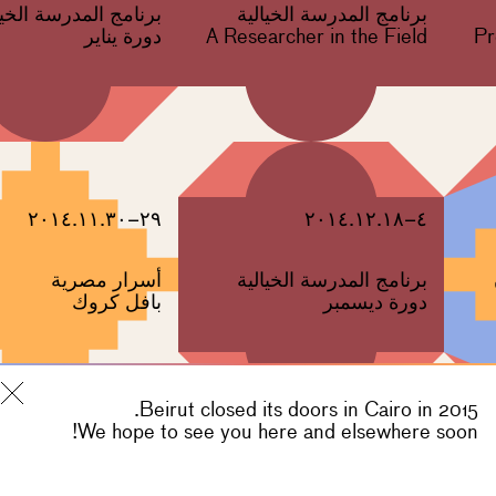
برنامج المدرسة الخيالية
برنامج المدرسة الخيا
Pr
A Researcher in the Field
دورة يناير
٢٩–٢٠١٤.١١.٣٠
٤–٢٠١٤.١٢.١٨
برنامج المدرسة الخيالية
أسرار مصرية
دورة ديسمبر
بافل كروك
Beirut closed its doors in Cairo in 2015.
We hope to see you here and elsewhere soon!
١٩–٢٠١٤.١٠.٢٧
٦–٢٠١٤.١١.٢٠