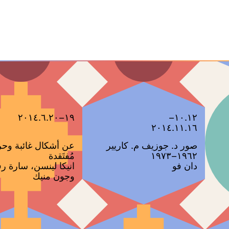
برنامج المدرسة الخيالية
برنامج المدرسة الخيا
دورة نوفمبر
دورة أكتوبر
١٩–٢٠١٤.٦.٢٠
١٠.١٢–
٢٠١٤.١١.١٦
‫صور د. جوزيف م. كاريير
عن أشكال غائبة وح
١٩٦٢–١٩٧٣ ‬
مُفتَقدة
دان فو
انيكا لينسن، سارة ر
وجون منيك