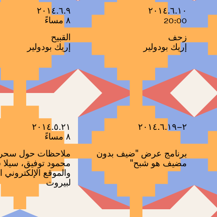
٢٠١٤.٦.٩
٢٠١٤.٦.١٠
20:00
٨ مساءً
زحف
القبيح
إريك بودولير
إريك بودولير
٢٠١٤.٥.٢١
٢–٢٠١٤.٦.١٩
٨ مساءً
برنامج عرض "ضيف بدون
ملاحظات حول سحر ا
مضيف هو شبح"
محمود توفيق، سيلا 
والموقع الإلكتروني ا
لبيروت