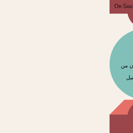
On Soci
ان من
يل