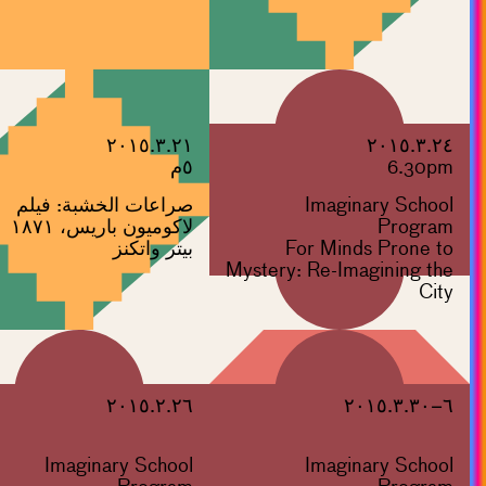
٢٠١٥.٣.٢١
٢٠١٥.٣.٢٤
6.30pm
٥م
Imaginary School
صراعات الخشبة: فيلم
Program
لاكوميون باريس، ١٨٧١
For Minds Prone to
بيتر واتكنز
Mystery: Re-Imagining the
City
٢٠١٥.٢.٢٦
٦–٢٠١٥.٣.٣٠
Imaginary School
Imaginary School