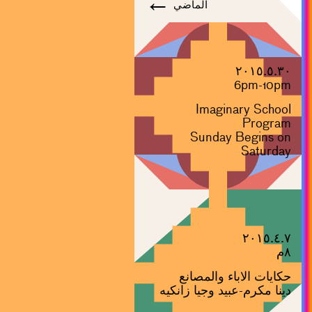
←
الماضي
٢٠١٥.٥.٣٠
6pm-10pm
Imaginary School
Program
Sunday Begins on
Saturday
٢٠١٥.٤.٧
٨م
حكايات الاباء والمصانع
دينا مكرم-عبيد وجيا زانكيه