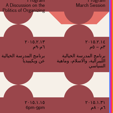
Program
Program
A Discussion on the
March Session
Politics of Organizing
٢٠١٥.٢.١٣
٢٠١٥.٢.١٤
٣م – ٥م
٦م-٩م
برنامج المدرسة الخيالية
برنامج المدرسة الخيالية
الليبرالية، والاسلام، وماهية
عن ويكيبيديا
السياسي
٢٠١٥.١.١٥
٢٠١٥.١.٣١
٦م - ٨م
6pm-9pm