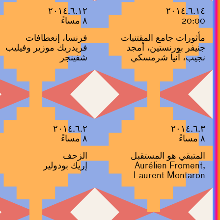
٢٠١٤.٦.١٢
٢٠١٤.٦.١٤
20:00
٨ مساءً
مأثورات جامع المقتنيات
فرنسا، إنعطافات
جنيفر بورنستين، أمجد
فريدريك موزير وفيليب
نجيب، آنيا شرمسكي
شفينجر
٢٠١٤.٦.٢
٢٠١٤.٦.٣
٨ مساءً
٨ مساءً
المتبقي هو المستقبل
الزحف
Aurélien Froment,
إريك بودولير
Laurent Montaron