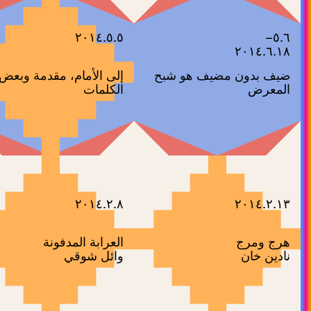
٢٠١٤.٥.٥
٥.٦–
٢٠١٤.٦.١٨
ضيف بدون مضيف هو شبح
إلى الأمام، مقدمة وبعض
المعرض
الكلمات
٢٠١٤.٢.٨
٢٠١٤.٢.١٣
هرج ومرج
العرابة المدفونة
نادين خان
وائل شوقي