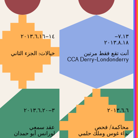
١٤–٢٠١٣.٦.١٦
٧.١٣–
٢٠١٣.٨.١٨
أنت تقع فقط مرتين
خيالات: الجزء الثاني
CCA Derry~Londonderry
٣–٢٠١٣.٦.٢٠
٢٠١٣.٦.٦
محاكمة/ فحص
عقد سمعي
نداء غوس وملك حلمي
لورانس أبو حمدان