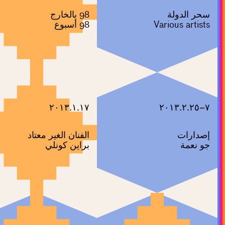
سحر الدولة
98 بالخارج
Various artists
98 أسبوع
٢٠١٣.١.١٧
٧–٢٠١٣.٢.٢٥
إصدارات
الفنان الغير معتاد
جو نعمة
براين كونلي