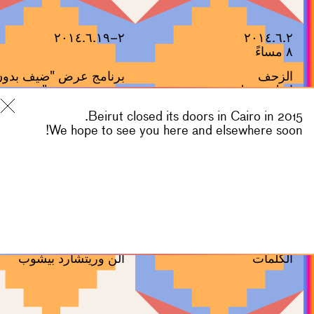
٢–٢٠١٤.٦.١٩
٢٠١٤.٦.٢
٨ مساءً
الزحف
برنامج عرض "ضيف بدون
إريك بودولير
مضيف هو شبح"
Beirut closed its doors in Cairo in 2015.
We hope to see you here and elsewhere soon!
٢٠١٤.٤.١٢
٢٠١٤.٥.٥
إلى الأمام، مقدمة وبعض
الإخوة غير متصلين
الكلمات
آلن وريتشارد بيشوب