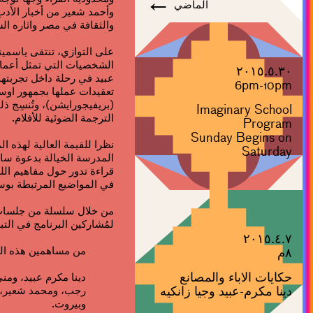
←
الماضي
وأحمد شعير من أخبار الأدب
والثقافة في مصر واثاره الس
على التوازي، تنتقى ياسم
الشخصيات التي تمثل أعماله
٢٠١٥.٥.٣٠
عبيد في رحلة داخل تجربتها
6pm-10pm
تعقيدات عملها بجمهور اوس
(بريفيجورايشن)، وتُنسِج 
Imaginary School
الترجمة الضوئية للأفلام.
Program
Sunday Begins on
نظرا للقيمة العالية لهذه ا
Saturday
المدرسة الخيالة بدعوة سا
قراءة تدور حول مفاهيم ال
في المواضيع المرتبطة بوسا
من خلال سلسلة من جلسات ا
لمُشاركين البرنامج في التب
٢٠١٥.٤.٧
من مساهمين هذه الد
٨م
حكايات الاباء والمصانع
دينا مكرم عبيد، ومن
دينا مكرم-عبيد وجيا زانكيه
رجب، ومحمد شعير، و
وبيروت.