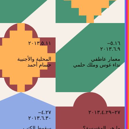
٢٠١٣.٥.١١
٥.١٦–
٢٠١٣.٦.٩
معمار عاطفي
المحلية والأجنبية
نداء غوس وملك حلمي
حسام أحمد
٤.٢٧–
٢٧–٢٠١٣.٤.٢٩
٢٠١٣.٦.٣٠
ما هي المؤسسة؟
سقوط الكتب