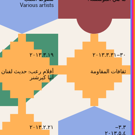
Various artists
٢٠١٣.٣.١٩
٣٠–٢٠١٣.٣.٣١
ثقافات المقاومة
أفلام رعب: حديث لفنان
آنيا كيرشنر
٢٠١٣.٢.٢١
٣.٣–
٢٠١٣.٥.٤