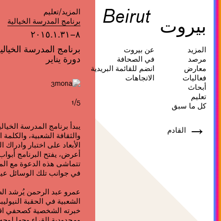
Beirut
المزيد/تعليم
بيروت
برنامج المدرسة الخيالية
٨–٢٠١٥.١.٣١
برنامج المدرسة الخيالي
المزيد
عن بيروت
دورة يناير
مرصد
في الصحافة
معارض
انضم للقائمة البريدية
فعاليات
الاتجاهات
أبحاث
تعليم
1/5
كل ما سبق
→
يبدأ برنامج المدرسة الخيالي
القادم
والثقافة الشعبية، والكلمة ا
الأبعاد على اختبار وادراك
أعرض، يفتح البرنامج أبواب
تتماشى هذه الدعوة مع الم
في جوانب تلك الوسائل عينه
عمرو عبد الرحمن يُرشد الط
الشعبية في الحقبة النيوليب
خبرته الشخصية كصحفي اقت
ومحدودية القراء وجها لوجه