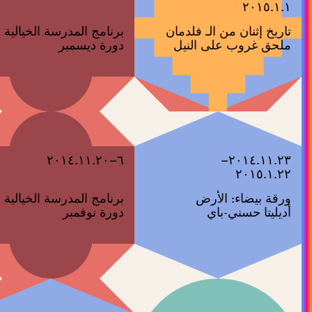
٢٠١٥.١.١
تاريخ إثنان من الـ فلدمان
برنامج المدرسة الخيالية
ملحق غروب على النيل
دورة ديسمبر
٦–٢٠١٤.١١.٢٠
٢٠١٤.١١.٢٣–
٢٠١٥.١.٢٢
ورقة بيضاء: الأرض
برنامج المدرسة الخيالية
أديليتا حسني-باي
دورة نوفمبر