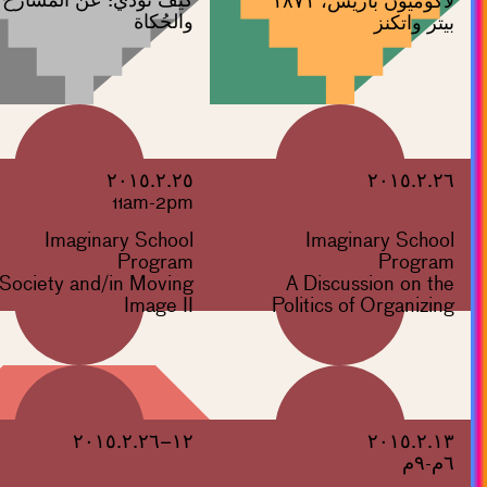
لاكوميون باريس، ١٨٧١
والحُكاة
بيتر واتكنز
٢٠١٥.٢.٢٥
٢٠١٥.٢.٢٦
11am-2pm
Imaginary School
Imaginary School
Program
Program
Society and/in Moving
A Discussion on the
Image II
Politics of Organizing
١٢–٢٠١٥.٢.٢٦
٢٠١٥.٢.١٣
٦م-٩م