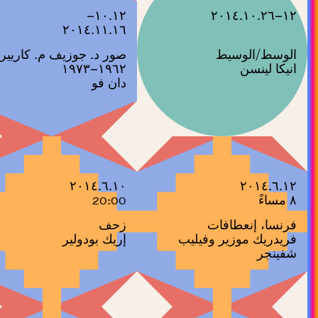
١٠.١٢–
١٢–٢٠١٤.١٠.٢٦
٢٠١٤.١١.١٦
الوسط/الوسيط
‫صور د. جوزيف م. كاريير
انيكا لينسن
١٩٦٢–١٩٧٣ ‬
دان فو
٢٠١٤.٦.١٠
٢٠١٤.٦.١٢
٨ مساءً
20:00
فرنسا، إنعطافات
زحف
فريدريك موزير وفيليب
إريك بودولير
شفينجر