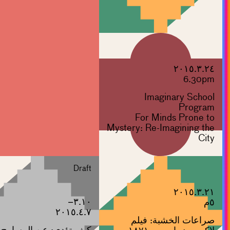
٢٠١٥.٣.٢٤
6.30pm
Imaginary School
Program
For Minds Prone to
Mystery: Re-Imagining the
City
Draft
٢٠١٥.٣.٢١
٣.١٠–
٥م
٢٠١٥.٤.٧
صراعات الخشبة: فيلم
كيف تؤدي: عن المسارح