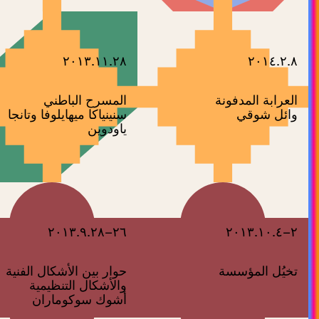
٢٠١٣.١١.٢٨
٢٠١٤.٢.٨
العرابة المدفونة
المسرح الباطني
وائل شوقي
سنينياكا ميهايلوفا وتانجا
ياودوين
٢٦–٢٠١٣.٩.٢٨
٢–٢٠١٣.١٠.٤
تخيُل المؤسسة
حوار بين الأشكال الفنية
والأشكال التنظيمية
أشوك سوكوماران