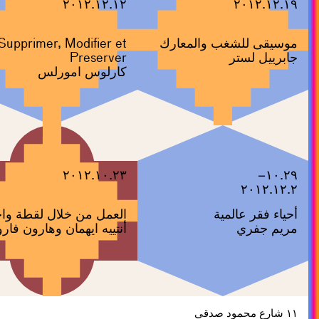
٢٠١٢.١٢.١٢
٢٠١٢.١٢.١٩
موسيقى للشغب والمعارك
Supprimer, Modifier et
جابرييل لستر
Preserver
كارلوس امورلس
٢٠١٢.١٠.٢٣
١٠.٢٩–
٢٠١٢.١٢.٢
أحياء فقر عالمية
العمل من خلال لقطة وا
مريم جفري
أنتييه ايهمان وهارون فار
١١ شارع محمود صدقي