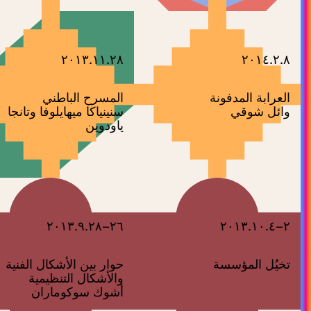
٢٠١٣.١١.٢٨
٢٠١٤.٢.٨
العرابة المدفونة
المسرح الباطني
وائل شوقي
سنينياكا ميهايلوفا وتانجا
ياودوين
٢٦–٢٠١٣.٩.٢٨
٢–٢٠١٣.١٠.٤
تخيُل المؤسسة
حوار بين الأشكال الفنية
والأشكال التنظيمية
أشوك سوكوماران