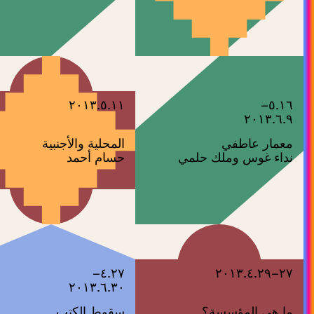
٢٠١٣.٥.١١
٥.١٦–
٢٠١٣.٦.٩
معمار عاطفي
المحلية والأجنبية
نداء غوس وملك حلمي
حسام أحمد
٤.٢٧–
٢٧–٢٠١٣.٤.٢٩
٢٠١٣.٦.٣٠
ما هي المؤسسة؟
سقوط الكتب