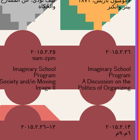
لاكوميون باريس، ١٨٧١
والحُكاة
بيتر واتكنز
٢٠١٥.٢.٢٥
٢٠١٥.٢.٢٦
11am-2pm
Imaginary School
Imaginary School
Program
Program
Society and/in Moving
A Discussion on the
Image II
Politics of Organizing
١٢–٢٠١٥.٢.٢٦
٢٠١٥.٢.١٣
٦م-٩م