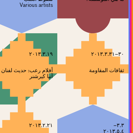
Various artists
٢٠١٣.٣.١٩
٣٠–٢٠١٣.٣.٣١
ثقافات المقاومة
أفلام رعب: حديث لفنان
آنيا كيرشنر
٢٠١٣.٢.٢١
٣.٣–
٢٠١٣.٥.٤