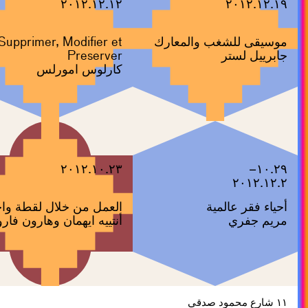
٢٠١٢.١٢.١٢
٢٠١٢.١٢.١٩
موسيقى للشغب والمعارك
Supprimer, Modifier et
جابرييل لستر
Preserver
كارلوس امورلس
٢٠١٢.١٠.٢٣
١٠.٢٩–
٢٠١٢.١٢.٢
أحياء فقر عالمية
العمل من خلال لقطة وا
مريم جفري
أنتييه ايهمان وهارون فار
١١ شارع محمود صدقي