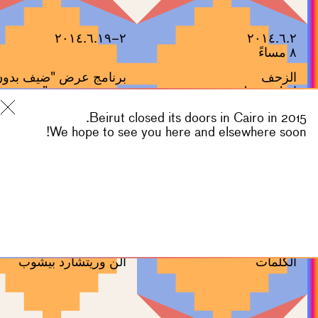
٢–٢٠١٤.٦.١٩
٢٠١٤.٦.٢
٨ مساءً
الزحف
برنامج عرض "ضيف بدون
إريك بودولير
مضيف هو شبح"
Beirut closed its doors in Cairo in 2015.
We hope to see you here and elsewhere soon!
٢٠١٤.٤.١٢
٢٠١٤.٥.٥
إلى الأمام، مقدمة وبعض
الإخوة غير متصلين
الكلمات
آلن وريتشارد بيشوب