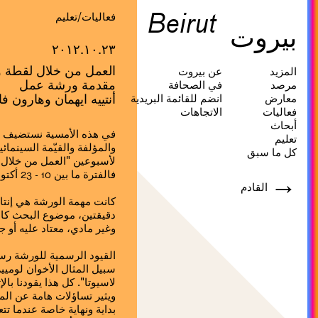
Beirut
فعاليات/تعليم
بيروت
٢٠١٢.١٠.٢٣
العمل من خلال لقطة و
المزيد
عن بيروت
مقدمة ورشة عمل
مرصد
في الصحافة
أنتييه ايهمان وهارون ف
معارض
انضم للقائمة البريدية
فعاليات
الاتجاهات
أبحاث
في هذه الأمسية نستضيف ال
تعليم
والمؤلفة والقيّمة السينمائ
كل ما سبق
لأسبوعين "العمل من خلال 
فالفترة ما بين 10 - 23 أكتوبر 2012 .
→
القادم
كانت مهمة الورشة هي إنتاج
دقيقتين، موضوع البحث كان 
وغير مادي، معتاد عليه أو جد
سبيل المثال الأخوان لوميي
لاسيوتا". كل هذا يقودنا با
ويثير تساؤلات هامة عن الم
بداية ونهاية خاصة عندما ت