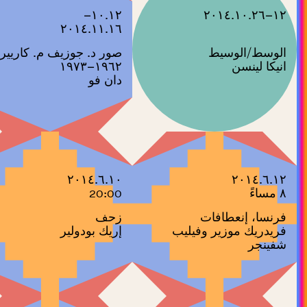
١٠.١٢–
١٢–٢٠١٤.١٠.٢٦
٢٠١٤.١١.١٦
الوسط/الوسيط
‫صور د. جوزيف م. كاريير
انيكا لينسن
١٩٦٢–١٩٧٣ ‬
دان فو
٢٠١٤.٦.١٠
٢٠١٤.٦.١٢
٨ مساءً
20:00
فرنسا، إنعطافات
زحف
فريدريك موزير وفيليب
إريك بودولير
شفينجر