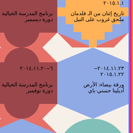
٢٠١٥.١.١
تاريخ إثنان من الـ فلدمان
برنامج المدرسة الخيالية
ملحق غروب على النيل
دورة ديسمبر
٦–٢٠١٤.١١.٢٠
٢٠١٤.١١.٢٣–
٢٠١٥.١.٢٢
ورقة بيضاء: الأرض
برنامج المدرسة الخيالية
أديليتا حسني-باي
دورة نوفمبر