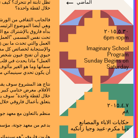
←
الماضي
تظل ثابتة أم تتحرك؟ كيف 
خلال لقطة واحدة؟
فالجانب الثقافي من الورش
وهي أيضا الموضوع الرئيس
٢٠١٥.٥.٣٠
6pm-10pm
تحت نفس المسمى "العمل 
Imaginary School
والإستجابة لخصائص كل مدين
Program
حيوي أن تفتح عيون شخص و
Sunday Begins on
العمل؟ ماذا يحدث في قلب
Saturday
سماتها وما هو الغير مألوف
أن يكون تحدي سينيمائي مم
نتاج هذ المشروع سوف يق
خلال لقطة واحدة" سوف يتب
يتعلق بأعمال فاروقي خلال "فوتو كاير
٢٠١٥.٤.٧
٨م
منظم بالتعاون مع معهد جو
حكايات الاباء والمصانع
بدعم من معهد جوتة، مؤسس
دينا مكرم-عبيد وجيا زانكيه
هارون فاروقي"هو سينمائي أ