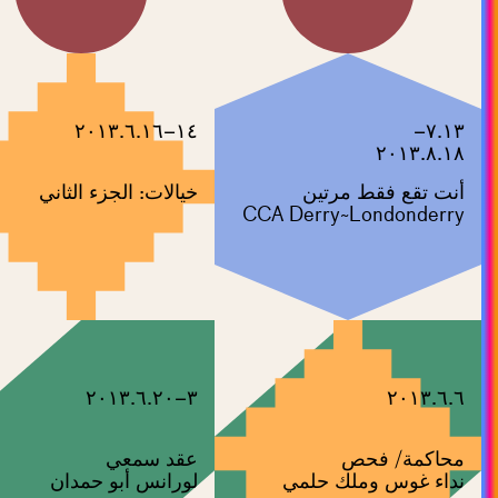
١٤–٢٠١٣.٦.١٦
٧.١٣–
٢٠١٣.٨.١٨
أنت تقع فقط مرتين
خيالات: الجزء الثاني
CCA Derry~Londonderry
٣–٢٠١٣.٦.٢٠
٢٠١٣.٦.٦
محاكمة/ فحص
عقد سمعي
نداء غوس وملك حلمي
لورانس أبو حمدان