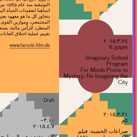
التوثي
انتباهنا لتعقيدات الحياة ال
يتجاوز كل ما هو معهود بعي
المجتمعي، وموازين القوى 
المتطرد للرأس مالية. يستع
تقييم عملية اختلاق العادات 
٢٠١٥.٣.٢٤
www.farocki-film.de
6.30pm
Imaginary School
Program
For Minds Prone to
Mystery: Re-Imagining the
City
Draft
٢٠١٥.٣.٢١
٣.١٠–
٥م
٢٠١٥.٤.٧
صراعات الخشبة: فيلم
كيف تؤدي: عن المسارح