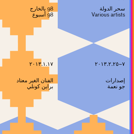
سحر الدولة
98 بالخارج
Various artists
98 أسبوع
٢٠١٣.١.١٧
٧–٢٠١٣.٢.٢٥
إصدارات
الفنان الغير معتاد
جو نعمة
براين كونلي