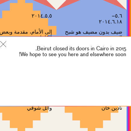
٢٠١٤.٥.٥
٥.٦–
٢٠١٤.٦.١٨
ضيف بدون مضيف هو شبح
إلى الأمام، مقدمة وبعض
المعرض
الكلمات
Beirut closed its doors in Cairo in 2015.
We hope to see you here and elsewhere soon!
٢٠١٤.٢.٨
٢٠١٤.٢.١٣
هرج ومرج
العرابة المدفونة
نادين خان
وائل شوقي