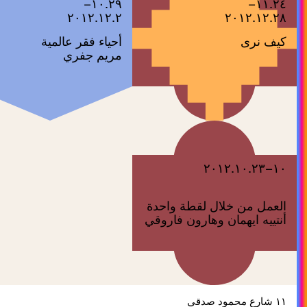
١٠.٢٩–
١١.٢٤–
٢٠١٢.١٢.٢
٢٠١٢.١٢.٢٨
كيف نرى
أحياء فقر عالمية
مريم جفري
١٠–٢٠١٢.١٠.٢٣
العمل من خلال لقطة واحدة
أنتييه ايهمان وهارون فاروقي
١١ شارع محمود صدقي