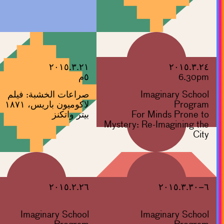
٢٠١٥.٣.٢١
٢٠١٥.٣.٢٤
6.30pm
٥م
Imaginary School
صراعات الخشبة: فيلم
Program
لاكوميون باريس، ١٨٧١
For Minds Prone to
بيتر واتكنز
Mystery: Re-Imagining the
City
٢٠١٥.٢.٢٦
٦–٢٠١٥.٣.٣٠
Imaginary School
Imaginary School