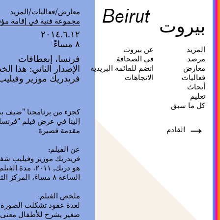
Beirut
معارض/فعاليات/المزيد
بيروت
مجموعة فنية في إقامة مؤق
٢٠١٤.٦.١٢
٨ مساءً
المزيد
عن بيروت
فرنسا، إنعطافات
مرصد
في الصحافة
الإصدار الثاني: هذا ال
معارض
انضم للقائمة البريدية
فعاليات
الاتجاهات
فريدريك موزير وفيليب
أبحاث
تعليم
كل ما سبق
كجزء من برنامجنا "ضيف ب
إلينا في عرض فيلم "فرنسا
→
القادم
مقدمة قصيرة
عن الفيلم:
فريدريك موزير وفيليب شفين
هو دربك, ٢٠١١، مدة الفيلم ٥٣ دقيقة
الساعة ٨ مساءً، المركز الثقافي الفرنسي، المنيرة
ملخص الفيلم:
لعدة عقود تشكلت الصورة ال
صغير يشرح للأطفال معنى أ