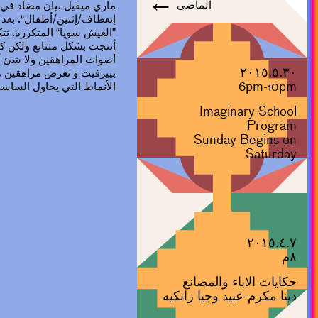
←
الماضي
ماري ميفيل بيان مضاد في 
إنعطاف/إثنين/أطفال“. بعد 
”العيش سويا“ المتكررة. ت
أنتجت بشكل متتابع ولكن 
أصوات المراهقين ولا شئ آخ
٢٠١٥.٥.٣٠
بييرفيت و تعرض مراهقين من
6pm-10pm
الأنماط التي يحاول الساسة
Imaginary School
Program
Sunday Begins on
Saturday
٢٠١٥.٤.٧
٨م
حكايات الاباء والمصانع
دينا مكرم-عبيد وجيا زانكيه