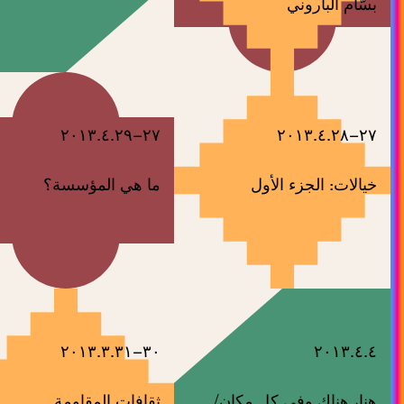
بسّام الباروني
٢٧–٢٠١٣.٤.٢٩
٢٧–٢٠١٣.٤.٢٨
خيالات: الجزء الأول
ما هي المؤسسة؟
٣٠–٢٠١٣.٣.٣١
٢٠١٣.٤.٤
هنا، هناك وفي كل مكان/
ثقافات المقاومة