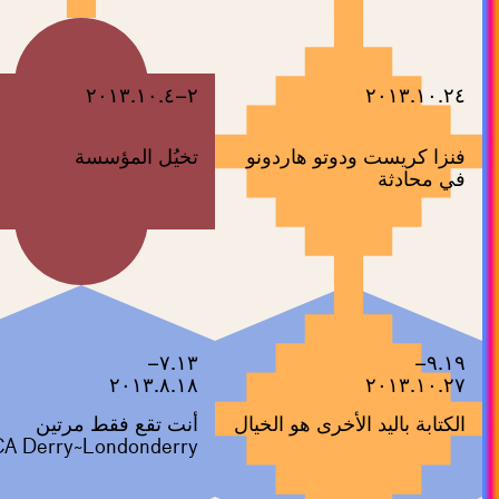
٢–٢٠١٣.١٠.٤
٢٠١٣.١٠.٢٤
فنزا كريست ودوتو هاردونو
تخيُل المؤسسة
في محادثة
٧.١٣–
٩.١٩–
٢٠١٣.٨.١٨
٢٠١٣.١٠.٢٧
الكتابة باليد الأخرى هو الخيال
أنت تقع فقط مرتين
A Derry~Londonderry