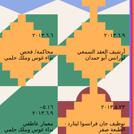
٢٠١٣.٦.٦
٢٠١٣.٦.٩
أرشيف العقد السمعي
محاكمة/ فحص
لورانس أبو حمدان
نداء غوس وملك حلمي
٥.١٦–
٢٠١٣.٥.٢٣
٢٠١٣.٦.٩
توظيف جان فرانسوا ليتارد -
معمار عاطفي
الطبعة صفر
نداء غوس وملك حلمي