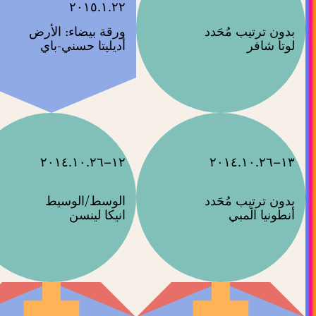
٢٠١٥.١.٢٢
ورقة بيضاء: الأرض
لوتا شافر
أديليتا حسني-باي
١٢–٢٠١٤.١٠.٢٦
١٣–٢٠١٤.١٠.٢٦
الوسط/الوسيط
انيكا لينسن