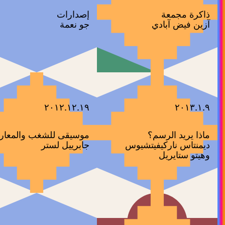
ذاكرة مجمعة
إصدارات
آزين فيض آبادي
جو نعمة
٢٠١٢.١٢.١٩
٢٠١٣.١.٩
ماذا يريد الرسم؟
موسيقى للشغب والمعار
ديمنتاس ناركيفيتشيوس
جابرييل لستر
وهيتو ستايريل