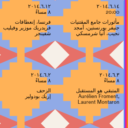
٢٠١٤.٦.١٢
٢٠١٤.٦.١٤
20:00
٨ مساءً
مأثورات جامع المقتنيات
فرنسا، إنعطافات
جنيفر بورنستين، أمجد
فريدريك موزير وفيليب
نجيب، آنيا شرمسكي
شفينجر
٢٠١٤.٦.٢
٢٠١٤.٦.٣
٨ مساءً
٨ مساءً
المتبقي هو المستقبل
الزحف
Aurélien Froment,
إريك بودولير
Laurent Montaron