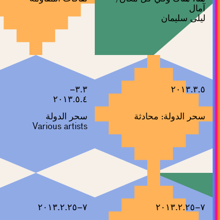
آمال
ليلى سليمان
٣.٣–
٢٠١٣.٣.٥
٢٠١٣.٥.٤
سحر الدولة: محادثة
سحر الدولة
Various artists
٧–٢٠١٣.٢.٢٥
٧–٢٠١٣.٢.٢٥