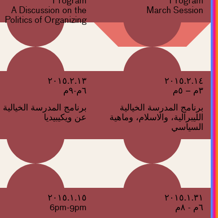
Program
Program
A Discussion on the
March Session
Politics of Organizing
٢٠١٥.٢.١٣
٢٠١٥.٢.١٤
٣م – ٥م
٦م-٩م
برنامج المدرسة الخيالية
برنامج المدرسة الخيالية
الليبرالية، والاسلام، وماهية
عن ويكيبيديا
السياسي
٢٠١٥.١.١٥
٢٠١٥.١.٣١
٦م - ٨م
6pm-9pm